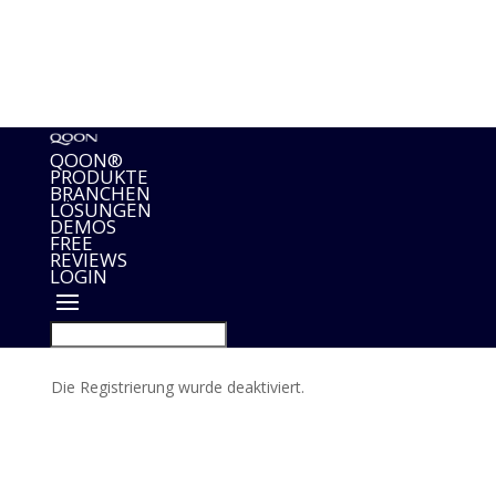
hello@qoon.com
About
Help Center
Support Ticket
Systemstatus
QOON®
PRODUKTE
BRANCHEN
LÖSUNGEN
DEMOS
FREE
REVIEWS
LOGIN
Die Registrierung wurde deaktiviert.