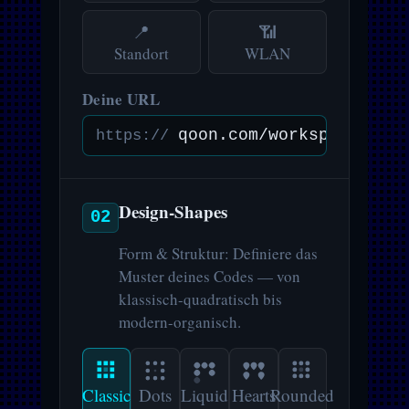
📍
📶
Standort
WLAN
Deine URL
https://
Design-Shapes
02
Form & Struktur: Definiere das
Muster deines Codes — von
klassisch-quadratisch bis
modern-organisch.
Classic
Dots
Liquid
Hearts
Rounded