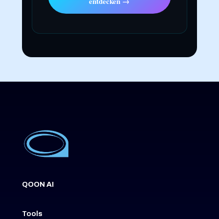
entdecken →
QOON AI
Tools