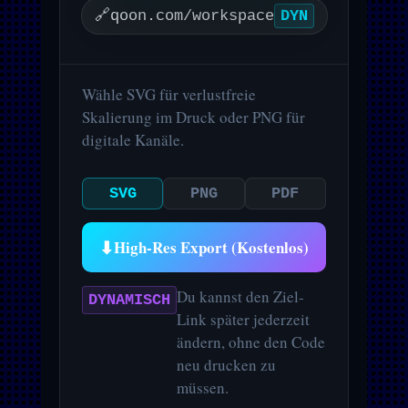
🔗
qoon.com/workspace
DYN
Wähle SVG für verlustfreie
Skalierung im Druck oder PNG für
digitale Kanäle.
SVG
PNG
PDF
⬇
High-Res Export (Kostenlos)
Du kannst den Ziel-
DYNAMISCH
Link später jederzeit
ändern, ohne den Code
neu drucken zu
müssen.